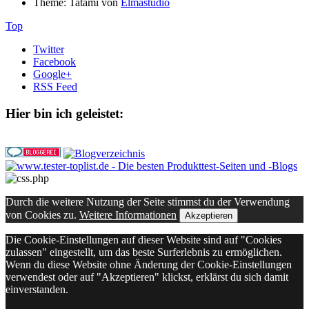
Theme: Tatami von
Elmastudio
Top
Twitter
Facebook
Google+
RSS Feed
Hier bin ich geleistet:
Durch die weitere Nutzung der Seite stimmst du der Verwendung
von Cookies zu.
Weitere Informationen
Akzeptieren
Die Cookie-Einstellungen auf dieser Website sind auf "Cookies
zulassen" eingestellt, um das beste Surferlebnis zu ermöglichen.
Wenn du diese Website ohne Änderung der Cookie-Einstellungen
verwendest oder auf "Akzeptieren" klickst, erklärst du sich damit
einverstanden.